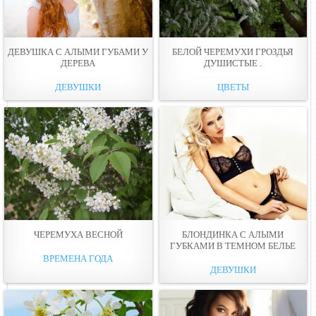
ДЕВУШКА С АЛЫМИ ГУБАМИ У
БЕЛОЙ ЧЕРЕМУХИ ГРОЗДЬЯ
ДЕРЕВА
ДУШИСТЫЕ .
ДЕВУШКИ
ЦВЕТЫ
ЧЕРЕМУХА ВЕСНОЙ
БЛОНДИНКА С АЛЫМИ
ГУБКАМИ В ТЕМНОМ БЕЛЬЕ
ВРЕМЕНА ГОДА
ДЕВУШКИ