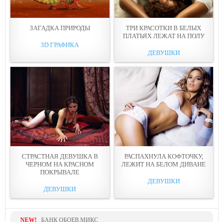
ЗАГАДКА ПРИРОДЫ
ТРИ КРАСОТКИ В БЕЛЫХ
ПЛАТЬЯХ ЛЕЖАТ НА ПОЛУ
3D ГРАФИКА
ДЕВУШКИ
СТРАСТНАЯ ДЕВУШКА В
РАСПАХНУЛА КОФТОЧКУ,
ЧЕРНОМ НА КРАСНОМ
ЛЕЖИТ НА БЕЛОМ ДИВАНЕ
ПОКРЫВАЛЕ
ДЕВУШКИ
ДЕВУШКИ
NEW!
БАНК ОБОЕВ.МИКС