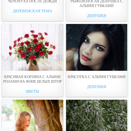
ЧЕРЕМУХА ПОСЛЕ ДОЖДЯ
РЫЖЕВОЛОСАЯ ДЕВУШКА С
АЛЫМИ ГУБКАМИ
ДЕРЕВЕНСКАЯ ТЕМА
ДЕВУШКИ
КРАСИВАЯ КОРЗИНА С АЛЫМИ
КРАСОТКА С АЛЫМИ ГУБКАМИ
РОЗАМИ НА ФОНЕ БЕЛЫХ ШТОР
ДЕВУШКИ
ЦВЕТЫ