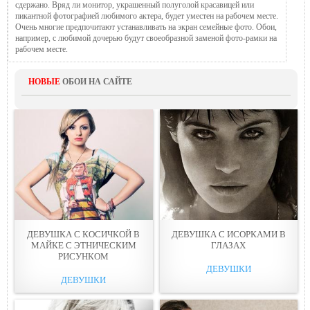
сдержано. Вряд ли монитор, украшенный полуголой красавицей или
пикантной фотографией любимого актера, будет уместен на рабочем месте.
Очень многие предпочитают устанавливать на экран семейные фото. Обои,
например, с любимой дочерью будут своеобразной заменой фото-рамки на
рабочем месте.
НОВЫЕ
ОБОИ НА САЙТЕ
ДЕВУШКА С КОСИЧКОЙ В
ДЕВУШКА С ИСОРКАМИ В
МАЙКЕ С ЭТНИЧЕСКИМ
ГЛАЗАХ
РИСУНКОМ
ДЕВУШКИ
ДЕВУШКИ