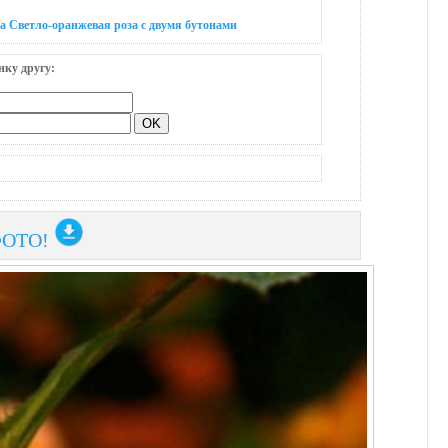
а Светло-оранжевая роза с двумя бутонами
нку другу:
ФОТО!