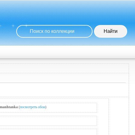
manhtanka
(
посмотреть обои
)