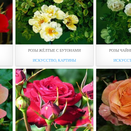
РОЗЫ ЖЁЛТЫЕ С БУТОНАМИ
РОЗЫ ЧАЙН
ИСКУССТВО, КАРТИНЫ
ИСКУССТ