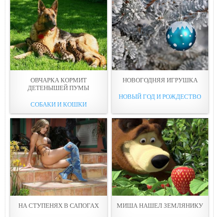
ОВЧАРКА КОРМИТ
НОВОГОДНЯЯ ИГРУШКА
ДЕТЕНЫШЕЙ ПУМЫ
НОВЫЙ ГОД И РОЖДЕСТВО
СОБАКИ И КОШКИ
НА СТУПЕНЯХ В САПОГАХ
МИША НАШЕЛ ЗЕМЛЯНИКУ