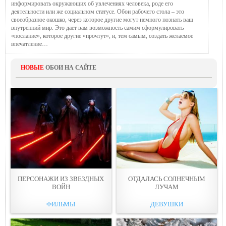
информировать окружающих об увлечениях человека, роде его
деятельности или же социальном статусе. Обои рабочего стола – это
своеобразное окошко, через которое другие могут немного познать ваш
внутренний мир. Это дает вам возможность самим сформулировать
«послание», которое другие «прочтут», и, тем самым, создать желаемое
впечатление…
НОВЫЕ
ОБОИ НА САЙТЕ
ПЕРСОНАЖИ ИЗ ЗВЕЗДНЫХ
ОТДАЛАСЬ СОЛНЕЧНЫМ
ВОЙН
ЛУЧАМ
ФИЛЬМЫ
ДЕВУШКИ