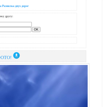
а Развилка двух дорог
нку другу:
ФОТО!