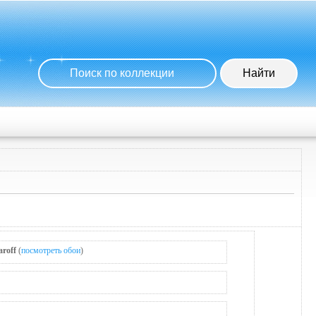
roff
(
посмотреть обои
)