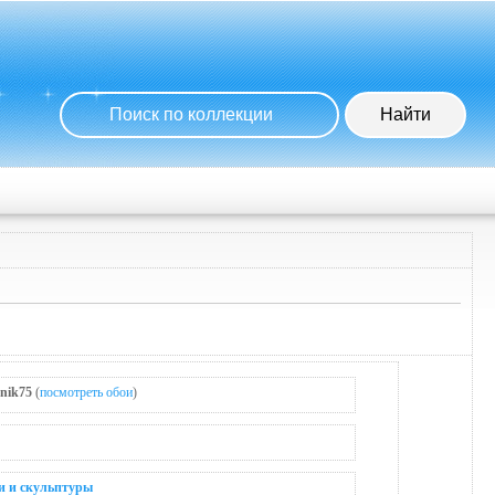
nik75
(
посмотреть обои
)
 и скульптуры