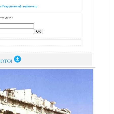
на Разрушенный амфитеатр
нку другу:
ФОТО!