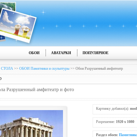
ОБОИ
АВАТАРКИ
ПОПУЛЯРНОЕ
 СТОЛА
>>
ОБОИ Памятники и скульптуры
>> Обои Разрушенный амфитеатр
р
тола Разрушенный амфитеатр и фото
Картинку добавил(а):
mod
Разрешение:
1920 x 1080
Раздел обоев:
Памятники