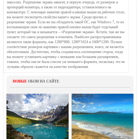
пикселях. Разрешение экрана зависит, в первую очередь, от размеров и
пропорций монитора, а также от видеоадаптера, установленного на
компьютере. С помощью нажатия правой клавиши мыши на рабочем столе,
вы можете посмотреть свойства вашего экрана. Среди прочих и
разрешение экрана. Если же вы обладатель такой ОС, как Windows 7, то во
всплывающем окне по нажатию правой кнопки мыши будет отдельный
пункт, который так и называется – «Разрешение экрана». Кстати, там же вы
сможете это самое разрешение и изменить. Наиболее распространенными
являются такие форматы, как 1280*800, 1280*1024 и 1600*1200. Полное
соответствие размеров картинки с вашим разрешением, вовсе, не является
обязательным. Достаточно, чтобы сохранялось соотношение сторон, тогда
вы можете установить картинку с меньшим или большим расширением,
главное, чтобы она не была совсем уж меньшего формата, поскольку это не
лучшим образом скажется на качестве изображения.
НОВЫЕ
ОБОИ НА САЙТЕ