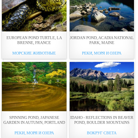
EUROPEAN POND TURTLE, LA
JORDAN POND, ACADIA NATIONAL
BRENNE, FRANCE
PARK, MAINE
МОРСКИЕ ЖИВОТНЫЕ
РЕКИ, МОРЯ И ОЗЕРА
SPINNING POND, JAPANESE
IDAHO - REFLECTIONS IN BEAVER
GARDEN IN AUTUMN, PORTLAND
POND, BOULDER MOUNTAINS
РЕКИ, МОРЯ И ОЗЕРА
ВОКРУГ СВЕТА