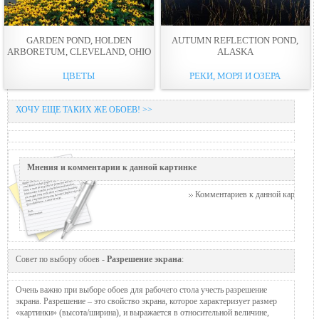
GARDEN POND, HOLDEN
AUTUMN REFLECTION POND,
ARBORETUM, CLEVELAND, OHIO
ALASKA
ЦВЕТЫ
РЕКИ, МОРЯ И ОЗЕРА
ХОЧУ ЕЩЕ ТАКИХ ЖЕ ОБОЕВ! >>
Мнения и комментарии к данной картинке
Комментариев к данной картинке п
Совет по выбору обоев -
Разрешение экрана
:
Очень важно при выборе обоев для рабочего стола учесть разрешение
экрана. Разрешение – это свойство экрана, которое характеризует размер
«картинки» (высота/ширина), и выражается в относительной величине,