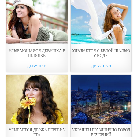
УЛЫБАЮЩАЯСЯ ДЕВУШКА В
УЛЫБАЕТСЯ С БЕЛОЙ ШАЛЬЮ
ШЛЯПКE
У ВOДЫ
ДЕВУШКИ
ДЕВУШКИ
УЛЫБАЕТСЯ ДЕРЖА ГЕРБЕР У
УКРАШЕН ПРАЗДНИЧНО ГОРОД
PТА
ВЕЧЕPНИЙ