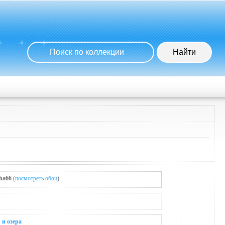
ha66
(
посмотреть обои
)
 и озера