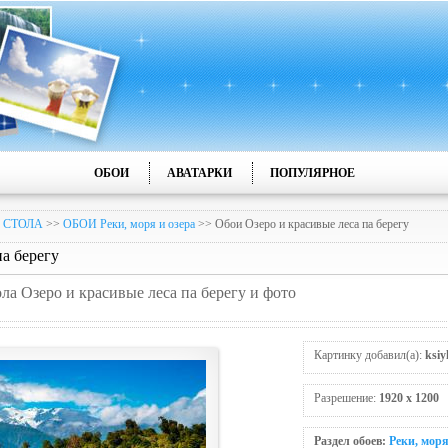
ОБОИ
АВАТАРКИ
ПОПУЛЯРНОЕ
 СТОЛА
>>
ОБОИ Реки, моря и озера
>> Обои Озеро и красивые леcа па берегу
а берегу
ола Озеро и красивые леcа па берегу и фото
Картинку добавил(а):
ksiy
Разрешение:
1920 x 1200
Раздел обоев:
Реки, моря