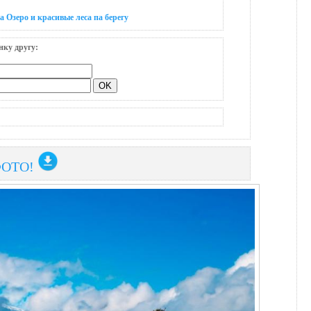
 Озеро и красивые леcа па берегу
нку другу:
ФОТО!