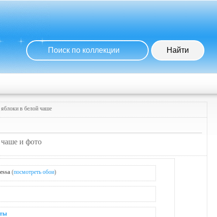
 яблоки в белой чаше
 чаше и фото
essa
(
посмотреть обои
)
ты