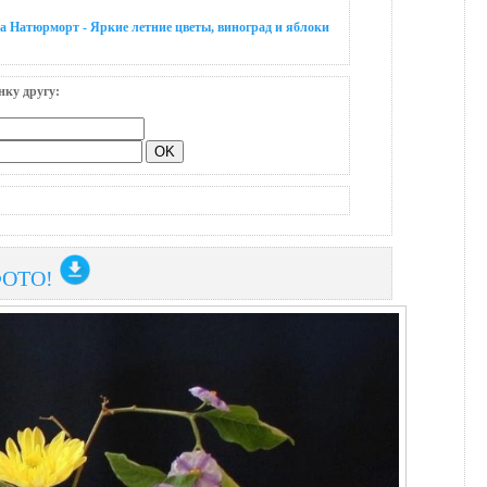
а Натюрморт - Яркие летние цветы, виноград и яблоки
нку другу:
ФОТО!