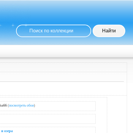
ha66
(
посмотреть обои
)
 и озера