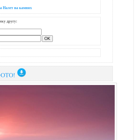
а Налет на камнях
нку другу:
ФОТО!