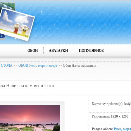
ОБОИ
АВАТАРКИ
ПОПУЛЯРНОЕ
 СТОЛА
>>
ОБОИ Реки, моря и озера
>> Обои Налет на камнях
ола Налет на камнях и фото
Картинку добавил(а):
ksiy
Разрешение:
1920 x 1200
Раздел обоев:
Реки, моря