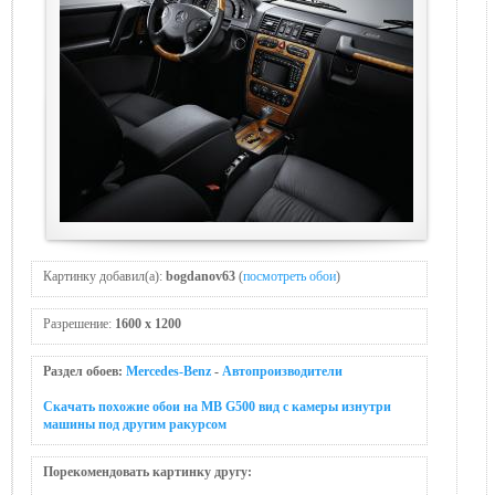
Картинку добавил(а):
bogdanov63
(
посмотреть обои
)
Разрешение:
1600 x 1200
Раздел обоев:
Mercedes-Benz
-
Автопроизводители
Скачать похожие обои на MB G500 вид с камеры изнутри
машины под другим ракурсом
Порекомендовать картинку другу: