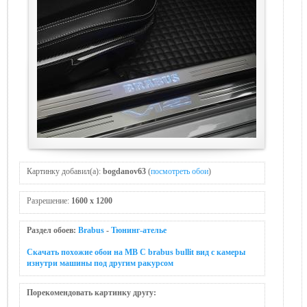
Картинку добавил(а):
bogdanov63
(
посмотреть обои
)
Разрешение:
1600 x 1200
Раздел обоев:
Brabus
-
Тюнинг-ателье
Скачать похожие обои на MB C brabus bullit вид с камеры
изнутри машины под другим ракурсом
Порекомендовать картинку другу: