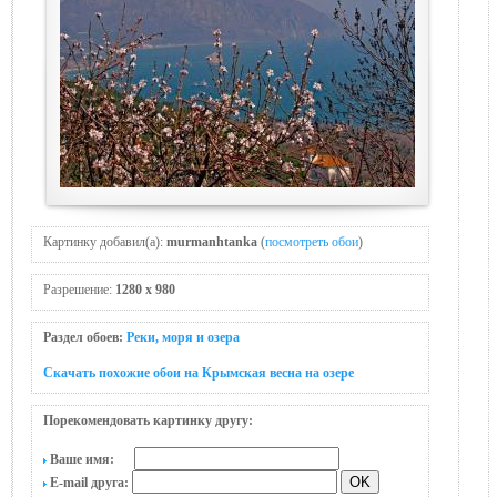
Картинку добавил(а):
murmanhtanka
(
посмотреть обои
)
Разрешение:
1280 x 980
Раздел обоев:
Реки, моря и озера
Скачать похожие обои на Крымская весна на озере
Порекомендовать картинку другу:
Ваше имя:
E-mail друга: