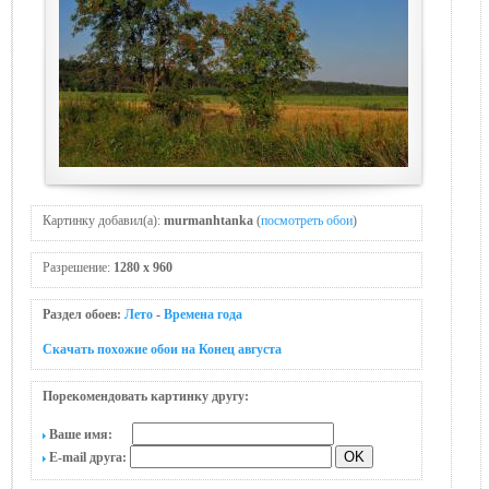
Картинку добавил(а):
murmanhtanka
(
посмотреть обои
)
Разрешение:
1280 x 960
Раздел обоев:
Лето
-
Времена года
Скачать похожие обои на Конец августа
Порекомендовать картинку другу:
Ваше имя:
E-mail друга: