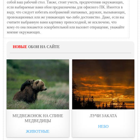
собой ваш рабочий стол. Также, стоит учесть, предпочтения окружающих,
если выбираемые вами обои предназначены для офисного ПК. Имеется в
виду, что следует избегать изображений эпатажных, дерзких, вызывающих,
провокационных или же унижающих чье-либо достоинство. Даже, если вы
считаете выбранную вами картинку превосходной, не исключено, что
кому-то она покажется оскорбительной или вызовет отвращение, уважайте
мнение окружающих.
НОВЫЕ
ОБОИ НА САЙТЕ
МЕДВЕЖОНОК НА СПИНЕ
ЛУЧИ ЗАКАТА
МЕДВЕДИЦЫ
НЕБО
ЖИВОТНЫЕ