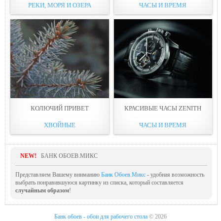
РЕКИ, МОРЯ И ОЗЕРА
ЧАСЫ И ВРЕМЯ
КОЛЮЧИЙ ПРИВЕТ
КРАСИВЫЕ ЧАСЫ ZENITH
ХВОЙНЫЕ
ЧАСЫ И ВРЕМЯ
NEW!
БАНК ОБОЕВ.МИКС
Представляем Вашему вниманию
Банк Обоев.Микс
- удобная возможность
выбрать понравившуюся картинку из списка, который составляется
случайным образом
!
Банк обоев - обои для рабочего стола
© 2026