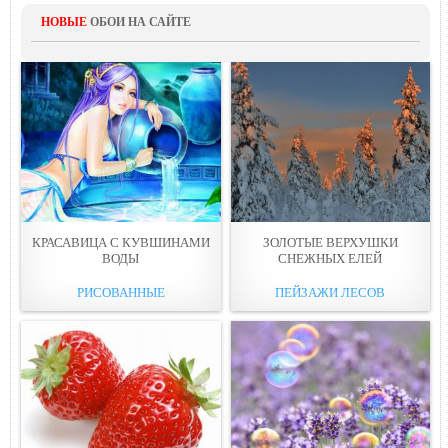
НОВЫЕ
ОБОИ НА САЙТЕ
КРАСАВИЦА С КУВШИНАМИ
ЗОЛОТЫЕ ВЕРХУШКИ
ВОДЫ
СНЕЖНЫХ ЕЛЕЙ
РИСОВАННЫЕ
ПЕЙЗАЖИ ЛЕСОВ