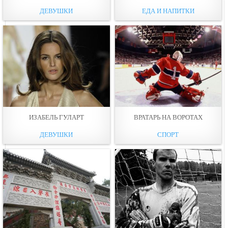
ДЕВУШКИ
ЕДА И НАПИТКИ
ИЗАБЕЛЬ ГУЛАРТ
ВРАТАРЬ НА ВОРОТАХ
ДЕВУШКИ
СПОРТ