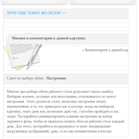
ХОЧУ ЕЩЕ ТАКИХ ЖЕ ОБОЕВ! >>
Мнения и комментарии к данной картинке
Комментариев к данной картинке п
Совет по выбору обоев -
Настроение
:
Многие при выборе обоев рабочего стола допускают такую ошибку.
Выбирая человек, осознано или неосознанно, отталкивается от своего
настроения. Этого делать не стоит, поскольку настроение штука
переменчивая, и то, что приводило вас в восторг, когда вы выбирали
картинку, через день или, возможно даже час, способно пробудить в вас
зверя. Постарайтесь минимизировать влияние настроения на выбор
экранного фона, чтобы не пришлось менять обои на рабочем столе каждый
день. Для этого, постарайтесь воздержаться от явно эмоционально-
нагруженных изображений, даже, если они оптимистичны и веселы.