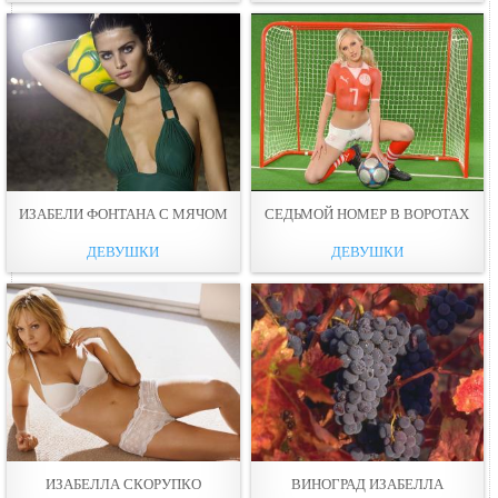
ИЗАБЕЛИ ФОНТАНА С МЯЧОМ
СЕДЬМОЙ НОМЕР В ВОРОТАХ
ДЕВУШКИ
ДЕВУШКИ
ИЗАБЕЛЛА СКОРУПКО
ВИНОГРАД ИЗАБЕЛЛА