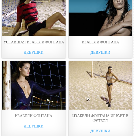
УСТАВШАЯ ИЗАБЕЛИ ФОНТАНА
ИЗАБЕЛИ ФОНТАНА
ДЕВУШКИ
ДЕВУШКИ
ИЗАБЕЛИ ФОНТАНА
ИЗАБЕЛИ ФОНТАНА ИГРАЕТ В
ФУТБОЛ
ДЕВУШКИ
ДЕВУШКИ