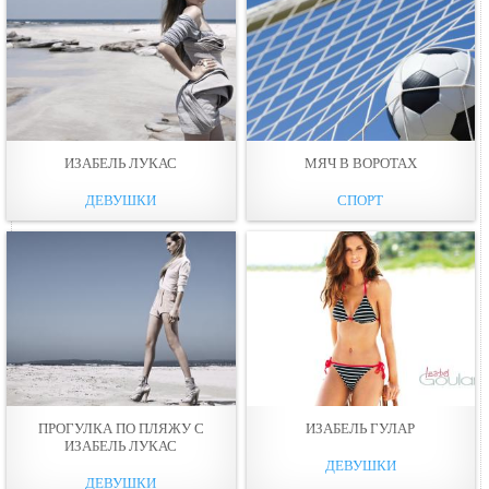
ИЗАБЕЛЬ ЛУКАС
МЯЧ В ВОРОТАХ
ДЕВУШКИ
СПОРТ
ПРОГУЛКА ПО ПЛЯЖУ С
ИЗАБЕЛЬ ГУЛАР
ИЗАБЕЛЬ ЛУКАС
ДЕВУШКИ
ДЕВУШКИ