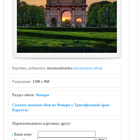
Картинку добавил(а):
murmanhtanka
(
посмотреть обои
)
Разрешение:
1280 x 960
Раздел обоев:
Фонари
Скачать похожие обои на Фонари у Триумфальной арки
Карусель
Порекомендовать картинку другу:
Ваше имя: