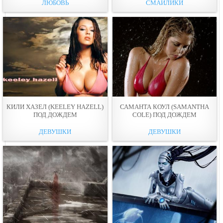
ЛЮБОВЬ
СМАЙЛИКИ
КИЛИ ХАЗЕЛ (KEELEY HAZELL)
САМАНТА КОУЛ (SAMANTHA
ПОД ДОЖДЕМ
COLE) ПОД ДОЖДЕМ
ДЕВУШКИ
ДЕВУШКИ