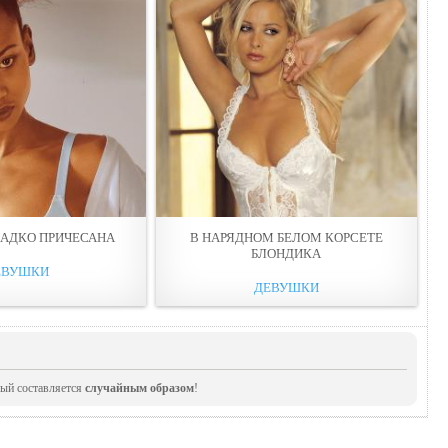
AДКО ПРИЧЕСАНА
В НАРЯДНОМ БЕЛОМ КОРСЕТE
БЛOНДИКА
ЕВУШКИ
ДЕВУШКИ
рый составляется
случайным образом
!