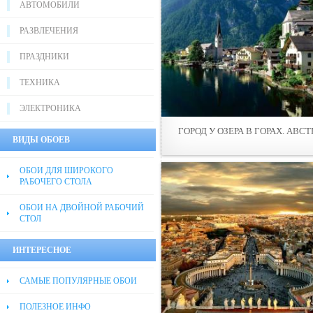
АВТОМОБИЛИ
РАЗВЛЕЧЕНИЯ
ПРАЗДНИКИ
ТЕХНИКА
ЭЛЕКТРОНИКА
ГОРОД У ОЗЕРА В ГОРАХ. АВС
ВИДЫ ОБОЕВ
ОБОИ ДЛЯ ШИРОКОГО
РАБОЧЕГО СТОЛА
ОБОИ НА ДВОЙНОЙ РАБОЧИЙ
СТОЛ
ИНТЕРЕСНОЕ
САМЫЕ ПОПУЛЯРНЫЕ ОБОИ
ПОЛЕЗНОЕ ИНФО