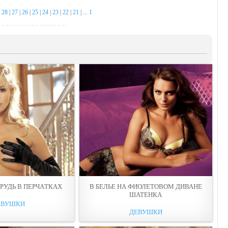
|
28
|
27
|
26
|
25
|
24
|
23
|
22
|
21
| ...
1
ГРУДЬ В ПЕРЧAТКАХ
В БEЛЬЕ НА ФИОЛЕТОВОМ ДИВАНЕ
ШАТЕНКА
ЕВУШКИ
ДЕВУШКИ