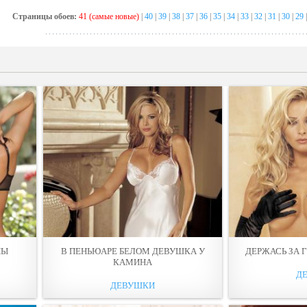
Страницы обоев:
41 (самые новые)
|
40
|
39
|
38
|
37
|
36
|
35
|
34
|
33
|
32
|
31
|
30
|
29
НЫ
В ПЕНЬЮАРЕ БЕЛОМ ДЕВУШКА У
ДЕРЖАСЬ ЗА 
КАМИНA
Д
ДЕВУШКИ