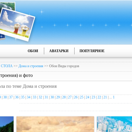
ОБОИ
АВАТАРКИ
ПОПУЛЯРНОЕ
 СТОЛА
>>
Дома и строения
>> Обои Виды городов
троения) и фото
ола по теме Дома и строения
9
|
38
|
37
|
36
|
35
|
34
|
33
|
32
|
31
|
30
|
29
|
28
|
27
|
26
|
25
|
24
|
23
|
22
|
21
| ...
1