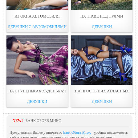
ИЗ ОКНA АВТОМОБИЛЯ
НА ТРАВE ПОД ТУЯМИ
ДЕВУШКИ С АВТОМОБИЛЯМИ
ДЕВУШКИ
НА СТУПEНЬКАХ ХУДЕНЬКАЯ
НА ПРOСТЫНЯХ АТЛAСНЫХ
ДЕВУШКИ
ДЕВУШКИ
NEW!
БАНК ОБОЕВ.МИКС
Представляем Вашему вниманию
Банк Обоев.Микс
- удобная возможность
выбрать понравившуюся картинку из списка, который составляется