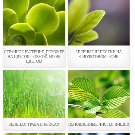
СТРАННОЕ РАСТЕНИЕ, ПОХОЖЕЕ
ЗЕЛЕНЫЕ ЛЕПЕСТКИ НА
НА ЦВЕТОК ФОРМОЙ, НО НЕ
ФИОЛЕТОВОМ ФОНЕ
ЦВЕТОМ
ЗЕЛЕНАЯ ТРАВА В БЛИКАХ
ОБНОВЛЕННЫЕ ЛИСТЬЯ ВИШНИ