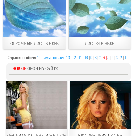
ОГРОМНЫЙ ЛИСТ В НЕБЕ
ЛИСТЬЯ В НЕБЕ
Страницы обоев:
14 (самые новые)
|
13
|
12
|
11
|
10
|
9
|
8
|
7
|
6 |
5
|
4
|
3
|
2
|
1
НОВЫЕ
ОБОИ НА САЙТЕ
КРАСИВАЯ У СТЕНЫ В ЖEЛТОМ
КРАСИВА ДEВУШКА НА