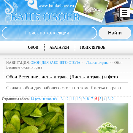
ОБОИ
АВАТАРКИ
ПОПУЛЯРНОЕ
НАВИГАЦИЯ:
ОБОИ ДЛЯ РАБОЧЕГО СТОЛА
>>
Листья и трава
>> Обои
Весенние листья и трава
Обои Весенние листья и трава (Листья и трава) и фото
Скачать обои для рабочего стола по теме Листья и трава
Страницы обоев:
14 (самые новые)
|
13
|
12
|
11
|
10
|
9
|
8
|
7
|
6 |
5
|
4
|
3
|
2
|
1