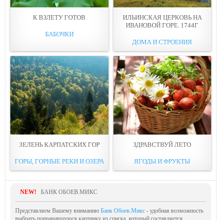
К ВЗЛЕТУ ГОТОВ
ИЛЬИНСКАЯ ЦЕРКОВЬ НА
ИВАНОВОЙ ГОРЕ. 1744Г
БАБОЧКИ
ДОМА И СТРОЕНИЯ
ЗЕЛЕНЬ КАРПАТСКИХ ГОР
ЗДРАВСТВУЙ ЛЕТО
ГОРЫ, ГОРНЫЕ РЕКИ И ОЗЕРА
ЯГОДЫ И ФРУКТЫ
NEW!
БАНК ОБОЕВ.МИКС
Представляем Вашему вниманию
Банк Обоев.Микс
- удобная возможность
выбрать понравившуюся картинку из списка, который составляется