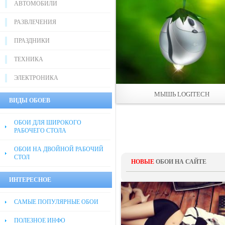
АВТОМОБИЛИ
РАЗВЛЕЧЕНИЯ
ПРАЗДНИКИ
ТЕХНИКА
ЭЛЕКТРОНИКА
МЫШЬ LOGITECH
ВИДЫ ОБОЕВ
ОБОИ ДЛЯ ШИРОКОГО
РАБОЧЕГО СТОЛА
ОБОИ НА ДВОЙНОЙ РАБОЧИЙ
СТОЛ
НОВЫЕ
ОБОИ НА САЙТЕ
ИНТЕРЕСНОЕ
САМЫЕ ПОПУЛЯРНЫЕ ОБОИ
ПОЛЕЗНОЕ ИНФО