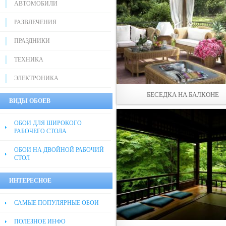
АВТОМОБИЛИ
РАЗВЛЕЧЕНИЯ
ПРАЗДНИКИ
ТЕХНИКА
ЭЛЕКТРОНИКА
БЕСЕДКА НА БАЛКОНЕ
ВИДЫ ОБОЕВ
ОБОИ ДЛЯ ШИРОКОГО
РАБОЧЕГО СТОЛА
ОБОИ НА ДВОЙНОЙ РАБОЧИЙ
СТОЛ
ИНТЕРЕСНОЕ
САМЫЕ ПОПУЛЯРНЫЕ ОБОИ
ПОЛЕЗНОЕ ИНФО