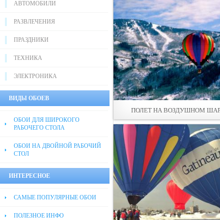
АВТОМОБИЛИ
РАЗВЛЕЧЕНИЯ
ПРАЗДНИКИ
ТЕХНИКА
ЭЛЕКТРОНИКА
ВИДЫ ОБОЕВ
ПОЛЕТ НА ВОЗДУШНОМ ША
ОБОИ ДЛЯ ШИРОКОГО
РАБОЧЕГО СТОЛА
ОБОИ НА ДВОЙНОЙ РАБОЧИЙ
СТОЛ
ИНТЕРЕСНОЕ
САМЫЕ ПОПУЛЯРНЫЕ ОБОИ
ПОЛЕЗНОЕ ИНФО