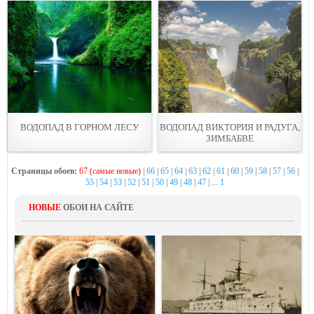
ВОДОПАД В ГОРНОМ ЛЕСУ
ВОДОПАД ВИКТОРИЯ И РАДУГА,
ЗИМБАБВЕ
Страницы обоев:
67 (самые новые)
|
66
|
65
|
64
|
63
|
62
|
61
|
60
|
59
|
58
|
57
|
56
|
55
|
54
|
53
|
52
|
51
|
50
|
49
|
48
|
47
| ...
1
НОВЫЕ
ОБОИ НА САЙТЕ