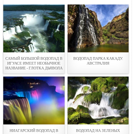
САМЫЙ БОЛЬШОЙ ВОДОПАД В
ВОДОПАД ПАРКА КАКАДУ.
ИГУАСЕ ИМЕЕТ НЕОБЫЧНОЕ
АВСТРАЛИЯ
НАЗВАНИЕ - ГЛОТКА ДЬЯВОЛА
НИАГАРСКИЙ ВОДОПАД В
ВОДОПАД НА ЗЕЛЕНЫХ