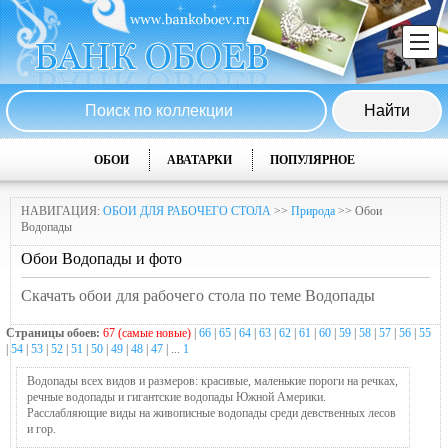
ОБОИ
АВАТАРКИ
ПОПУЛЯРНОЕ
НАВИГАЦИЯ:
ОБОИ ДЛЯ РАБОЧЕГО СТОЛА
>>
Природа
>> Обои
Водопады
Обои Водопады и фото
Скачать обои для рабочего стола по теме Водопады
Страницы обоев:
67 (самые новые)
|
66
|
65
|
64
|
63
|
62
|
61
|
60
|
59
|
58
|
57
|
56
|
55
|
54
|
53
|
52
|
51
|
50
|
49
|
48
|
47
| ...
1
Водопады всех видов и размеров: красивые, маленькие пороги на речках,
речные водопады и гигантские водопады Южной Америки.
Расслабляющие виды на живописные водопады среди девственных лесов
и гор.