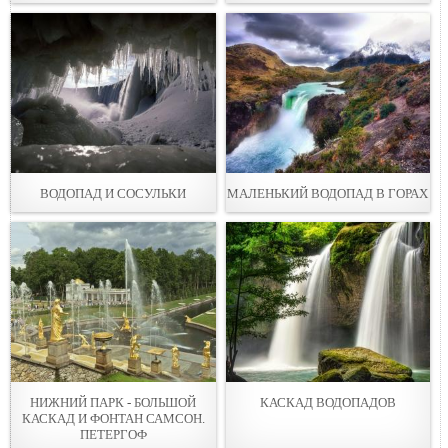
ВОДОПАД И СОСУЛЬКИ
МАЛЕНЬКИЙ ВОДОПАД В ГОРАХ
НИЖНИЙ ПАРК - БОЛЬШОЙ
КАСКАД ВОДОПАДОВ
КАСКАД И ФОНТАН САМСОН.
ПЕТЕРГОФ