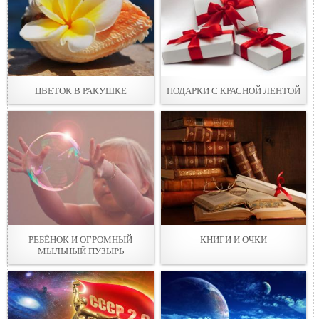
ЦВЕТОК В РАКУШКЕ
ПОДАРКИ С КРАСНОЙ ЛЕНТОЙ
РЕБЁНОК И ОГРОМНЫЙ
КНИГИ И ОЧКИ
МЫЛЬНЫЙ ПУЗЫРЬ