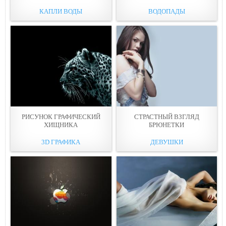
КАПЛИ ВОДЫ
ВОДОПАДЫ
РИСУНОК ГРАФИЧЕСКИЙ
СТРАСТНЫЙ ВЗГЛЯД
ХИЩНИКА
БРЮНЕТКИ
3D ГРАФИКА
ДЕВУШКИ