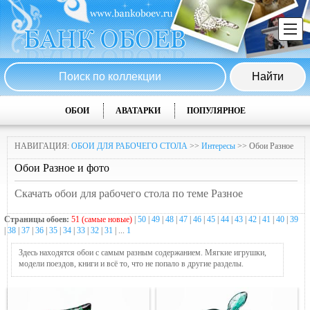
ОБОИ
АВАТАРКИ
ПОПУЛЯРНОЕ
НАВИГАЦИЯ:
ОБОИ ДЛЯ РАБОЧЕГО СТОЛА
>>
Интересы
>> Обои Разное
Обои Разное и фото
Скачать обои для рабочего стола по теме Разное
Страницы обоев:
51 (самые новые)
|
50
|
49
|
48
|
47
|
46
|
45
|
44
|
43
|
42
|
41
|
40
|
39
|
38
|
37
|
36
|
35
|
34
|
33
|
32
|
31
| ...
1
Здесь находятся обои с самым разным содержанием. Мягкие игрушки,
модели поездов, книги и всё то, что не попало в другие разделы.