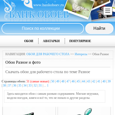
ОБОИ
АВАТАРКИ
ПОПУЛЯРНОЕ
НАВИГАЦИЯ:
ОБОИ ДЛЯ РАБОЧЕГО СТОЛА
>>
Интересы
>> Обои Разное
Обои Разное и фото
Скачать обои для рабочего стола по теме Разное
Страницы обоев:
51 (самые новые)
|
50
|
49
|
48
|
47
|
46
|
45
|
44
|
43
|
42
|
41
|
40
|
39
|
38
|
37
|
36
|
35
|
34
|
33
|
32
|
31
| ...
1
Здесь находятся обои с самым разным содержанием. Мягкие игрушки,
модели поездов, книги и всё то, что не попало в другие разделы.