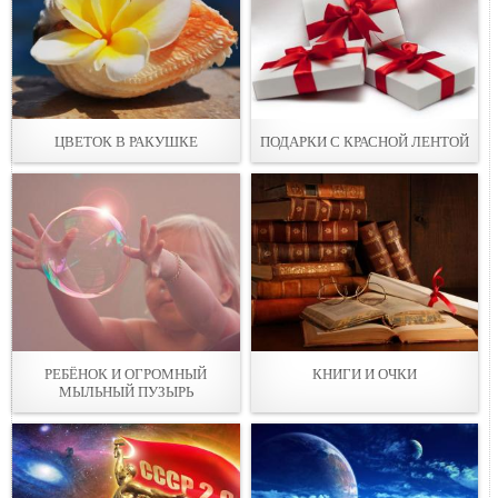
ЦВЕТОК В РАКУШКЕ
ПОДАРКИ С КРАСНОЙ ЛЕНТОЙ
РЕБЁНОК И ОГРОМНЫЙ
КНИГИ И ОЧКИ
МЫЛЬНЫЙ ПУЗЫРЬ