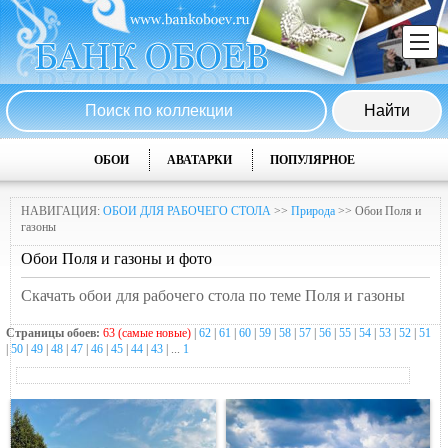
ОБОИ
АВАТАРКИ
ПОПУЛЯРНОЕ
НАВИГАЦИЯ:
ОБОИ ДЛЯ РАБОЧЕГО СТОЛА
>>
Природа
>> Обои Поля и
газоны
Обои Поля и газоны и фото
Скачать обои для рабочего стола по теме Поля и газоны
Страницы обоев:
63 (самые новые)
|
62
|
61
|
60
|
59
|
58
|
57
|
56
|
55
|
54
|
53
|
52
|
51
|
50
|
49
|
48
|
47
|
46
|
45
|
44
|
43
| ...
1