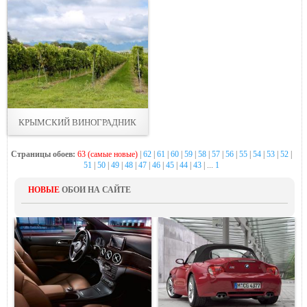
КРЫМСКИЙ ВИНОГРАДНИК
Страницы обоев:
63 (самые новые)
|
62
|
61
|
60
|
59
|
58
|
57
|
56
|
55
|
54
|
53
|
52
|
51
|
50
|
49
|
48
|
47
|
46
|
45
|
44
|
43
| ...
1
НОВЫЕ
ОБОИ НА САЙТЕ