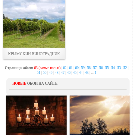
КРЫМСКИЙ ВИНОГРАДНИК
Страницы обоев:
63 (самые новые)
|
62
|
61
|
60
|
59
|
58
|
57
|
56
|
55
|
54
|
53
|
52
|
51
|
50
|
49
|
48
|
47
|
46
|
45
|
44
|
43
| ...
1
НОВЫЕ
ОБОИ НА САЙТЕ