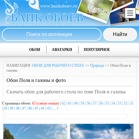
ОБОИ
АВАТАРКИ
ПОПУЛЯРНОЕ
НАВИГАЦИЯ:
ОБОИ ДЛЯ РАБОЧЕГО СТОЛА
>>
Природа
>> Обои Поля и
газоны
Обои Поля и газоны и фото
Скачать обои для рабочего стола по теме Поля и газоны
Страницы обоев:
63 (самые новые)
|
62
|
61
|
60
|
59
|
58
|
57
|
56
|
55
|
54
|
53
|
52
|
51
|
50
|
49
|
48
|
47
|
46
|
45
|
44
|
43
| ...
1