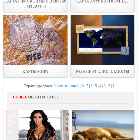
КАРТА РИМСКОЙ ИМПЕРИИ 150
КАРТА АФРИКИ И КОМПАС
ГОД ДО Н.Э
КАРТЫ МИРА
РАЗНЫЕ УГОЛКИ ПЛАНЕТЫ
Страницы обоев:
9 (самые новые)
|
8
|
7
|
6
|
5
|
4
|
3 |
2
|
1
НОВЫЕ
ОБОИ НА САЙТЕ