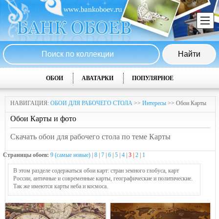
ОБОИ
АВАТАРКИ
ПОПУЛЯРНОЕ
НАВИГАЦИЯ:
ОБОИ ДЛЯ РАБОЧЕГО СТОЛА
>>
Интересы
>> Обои Карты
Обои Карты и фото
Скачать обои для рабочего стола по теме Карты
Страницы обоев:
9 (самые новые)
|
8
|
7
|
6
|
5
|
4
|
3 |
2
|
1
В этом разделе содержаться обои карт: стран земного глобуса, карт
России, античные и современные карты, географические и политические.
Так же имеются карты неба и космоса.