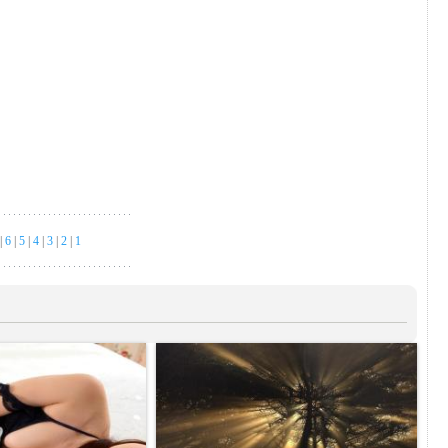
|
6
|
5
|
4
|
3
|
2
|
1