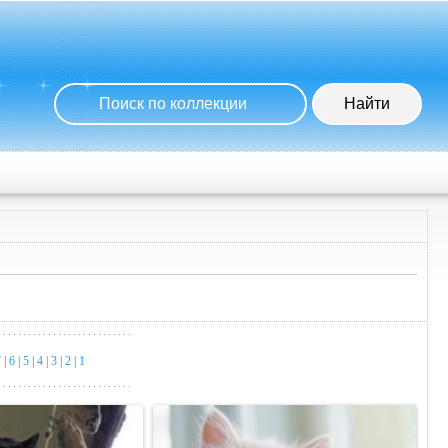
7
|
6
|
5
|
4
|
3
|
2
|
1