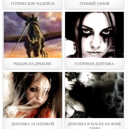
ГОТИЧЕСКИЕ НАДПИСИ
ТЕМНЫЙ ЗАМОК
РЫЦАРЬ НА ДРАКОНЕ
ГОТИЧНАЯ ДЕВУШКА
ДЕВУШКА ЗА ПЛЕНКОЙ
ДЕВУШКА В МАСКЕ НА ФОНЕ
ЛУНЫ