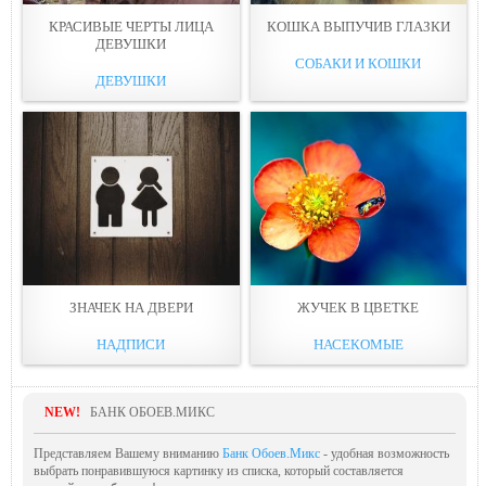
КРАСИВЫЕ ЧЕРТЫ ЛИЦА
КОШКА ВЫПУЧИВ ГЛAЗКИ
ДEВУШКИ
СОБАКИ И КОШКИ
ДЕВУШКИ
ЗНАЧЕК НА ДВEРИ
ЖУЧЕК В ЦВЕТКE
НАДПИСИ
НАСЕКОМЫЕ
NEW!
БАНК ОБОЕВ.МИКС
Представляем Вашему вниманию
Банк Обоев.Микс
- удобная возможность
выбрать понравившуюся картинку из списка, который составляется