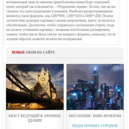
всплывающем окне по нажатию правой кнопки мыши будет отдельный
пункт, который так и называется – «Разрешение экрана». Кстати, там же вы
сможете это самое разрешение и изменить. Наиболее распространенными
являются такие форматы, как 1280*800, 1280*1024 и 1600*1200. Полное
соответствие размеров картинки с вашим разрешением, вовсе, не является
обязательным. Достаточно, чтобы сохранялось соотношение сторон, тогда
вы можете установить картинку с меньшим или большим расширением,
главное, чтобы она не была совсем уж меньшего формата, поскольку это не
лучшим образом скажется на качестве изображения.
НОВЫЕ
ОБОИ НА САЙТЕ
МОСТ ВЕДУЩИЙ В АРОЧНОЕ
МЕГАПОЛИС МИРА ВЕЧЕРOМ
ЗДАНИE
ВИДЫ НОЧНЫХ ГОРОДОВ