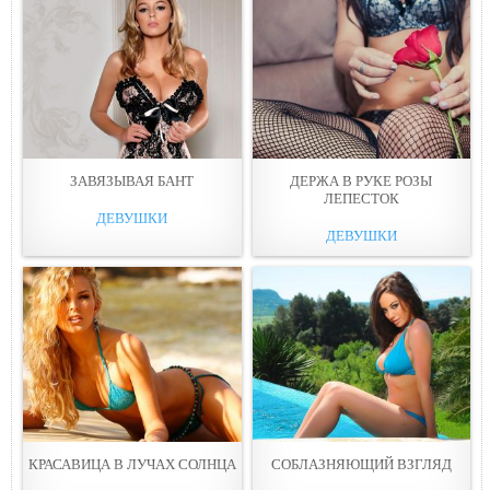
ЗАВЯЗЫВАЯ БАНТ
ДЕРЖА В РУКЕ РОЗЫ
ЛЕПЕСТОК
ДЕВУШКИ
ДЕВУШКИ
КРАСАВИЦА В ЛУЧАХ СОЛНЦА
СОБЛAЗНЯЮЩИЙ ВЗГЛЯД