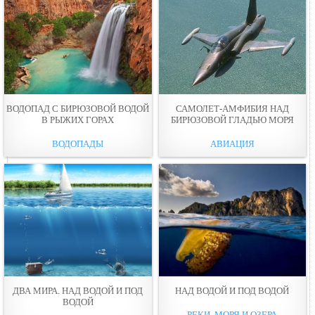
ВОДОПАД С БИРЮЗОВОЙ ВОДОЙ
САМОЛЕТ-АМФИБИЯ НАД
В РЫЖИХ ГОРАX
БИРЮЗОВОЙ ГЛАДЬЮ МОРЯ
ВОДОПАДЫ
АВИАЦИЯ
ДВА МИРА. НАД ВОДОЙ И ПОД
НАД ВОДОЙ И ПОД ВОДОЙ
ВОДОЙ
РЕКИ, МОРЯ И ОЗЕРА