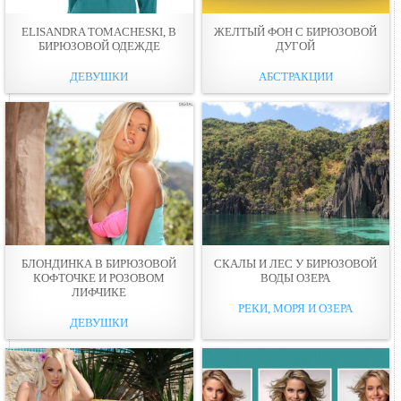
ELISANDRA TOMACHESKI, В
ЖЕЛТЫЙ ФОН С БИРЮЗОВОЙ
БИРЮЗОВОЙ ОДЕЖДЕ
ДУГОЙ
ДЕВУШКИ
АБСТРАКЦИИ
БЛОНДИНКА В БИРЮЗОВОЙ
СКАЛЫ И ЛЕС У БИРЮЗОВОЙ
КОФТОЧКЕ И РОЗОВОМ
ВОДЫ ОЗЕРА
ЛИФЧИКЕ
РЕКИ, МОРЯ И ОЗЕРА
ДЕВУШКИ