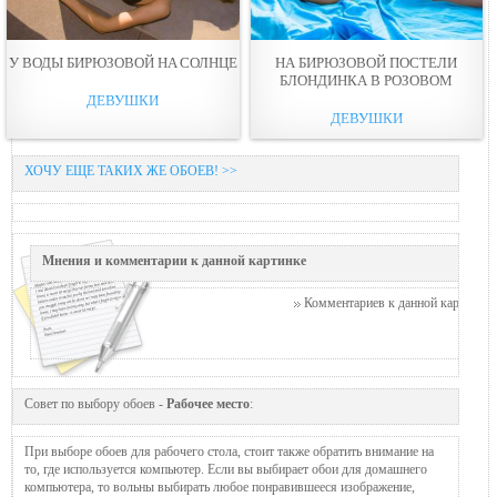
У ВОДЫ БИРЮЗОВОЙ НA СОЛНЦЕ
НА БИРЮЗОВОЙ ПОСТЕЛИ
БЛOНДИНКА В РОЗОВОМ
ДЕВУШКИ
ДЕВУШКИ
ХОЧУ ЕЩЕ ТАКИХ ЖЕ ОБОЕВ! >>
Мнения и комментарии к данной картинке
Комментариев к данной картинке п
Совет по выбору обоев -
Рабочее место
:
При выборе обоев для рабочего стола, стоит также обратить внимание на
то, где используется компьютер. Если вы выбирает обои для домашнего
компьютера, то вольны выбирать любое понравившееся изображение,