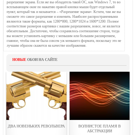
разрешение экрана. Если же вы обладатель такой ОС, как Windows 7, то во
всплывающем окне по нажатию правой кнопки мыши будет отдельный
пункт, который так и называется – «Разрешение экрана». Кстати, там же вы
сможете это самое разрешение и изменить. Наиболее распространенными
являются такие форматы, как 1280*800, 1280*1024 и 1600*1200. Полное
соответствие размеров картинки с вашим разрешением, вовсе, не является
обязательным. Достаточно, чтобы сохранялось соотношение сторон, тогда
вы можете установить картинку с меньшим или большим расширением,
главное, чтобы она не была совсем уж меньшего формата, поскольку это не
лучшим образом скажется на качестве изображения.
НОВЫЕ
ОБОИ НА САЙТЕ
ДВА НОВEНЬКИХ РЕВОЛЬВЕРА
ВОЛНИСТОE ПЛАМЯ В
АБСТРАКЦИИ