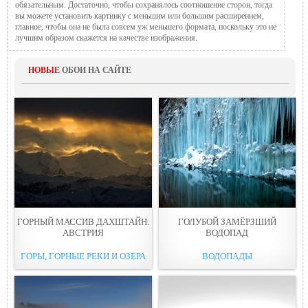
обязательным. Достаточно, чтобы сохранялось соотношение сторон, тогда
вы можете установить картинку с меньшим или большим расширением,
главное, чтобы она не была совсем уж меньшего формата, поскольку это не
лучшим образом скажется на качестве изображения.
НОВЫЕ
ОБОИ НА САЙТЕ
ГОРНЫЙ МАССИВ ДАХШТАЙН.
ГОЛУБОЙ ЗАМЁРЗШИЙ
АВСТРИЯ
ВОДОПАД
ГОРЫ, ГОРНЫЕ РЕКИ И ОЗЕРА
ВОДОПАДЫ