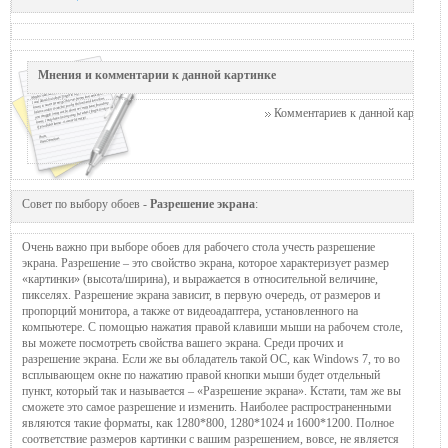
Мнения и комментарии к данной картинке
Комментариев к данной картинке п
Совет по выбору обоев -
Разрешение экрана
:
Очень важно при выборе обоев для рабочего стола учесть разрешение
экрана. Разрешение – это свойство экрана, которое характеризует размер
«картинки» (высота/ширина), и выражается в относительной величине,
пикселях. Разрешение экрана зависит, в первую очередь, от размеров и
пропорций монитора, а также от видеоадаптера, установленного на
компьютере. С помощью нажатия правой клавиши мыши на рабочем столе,
вы можете посмотреть свойства вашего экрана. Среди прочих и
разрешение экрана. Если же вы обладатель такой ОС, как Windows 7, то во
всплывающем окне по нажатию правой кнопки мыши будет отдельный
пункт, который так и называется – «Разрешение экрана». Кстати, там же вы
сможете это самое разрешение и изменить. Наиболее распространенными
являются такие форматы, как 1280*800, 1280*1024 и 1600*1200. Полное
соответствие размеров картинки с вашим разрешением, вовсе, не является