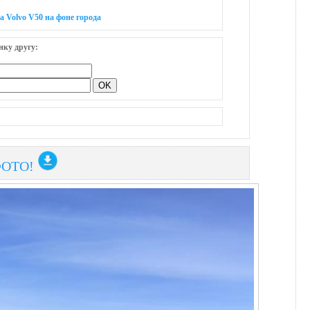
а Volvo V50 на фоне города
нку другу:
ФОТО!