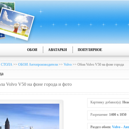
ОБОИ
АВАТАРКИ
ПОПУЛЯРНОЕ
 СТОЛА
>>
ОБОИ Автопроизводители
>>
Volvo
>> Обои Volvo V50 на фоне города
да
ола Volvo V50 на фоне города и фото
Картинку добавил(а):
Hea
Разрешение:
1400 x 1050
Раздел обоев:
Volvo
-
Авт