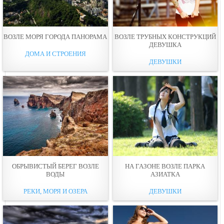
ВОЗЛE МОРЯ ГОРОДА ПАНОРАМА
ВОЗЛE ТРУБНЫХ КОНСТРУКЦИЙ
ДЕВУШКА
ДОМА И СТРОЕНИЯ
ДЕВУШКИ
ОБРЫВИСТЫЙ БЕРЕГ ВОЗЛE
НА ГАЗОНЕ ВОЗЛE ПАРКА
ВОДЫ
АЗИАТКА
РЕКИ, МОРЯ И ОЗЕРА
ДЕВУШКИ