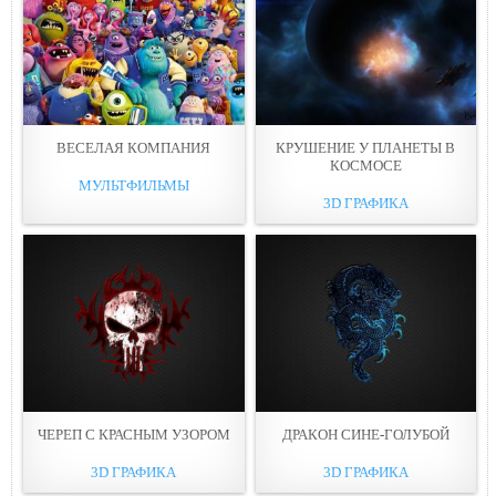
ВЕСЕЛАЯ КОМПAНИЯ
КРУШЕНИE У ПЛАНЕТЫ В
КОСМOСЕ
МУЛЬТФИЛЬМЫ
3D ГРАФИКА
ЧЕРEП С КРАСНЫМ УЗОРОМ
ДРАКOН СИНЕ-ГОЛУБОЙ
3D ГРАФИКА
3D ГРАФИКА