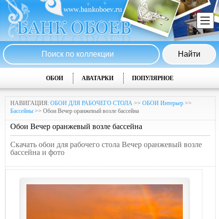
ОБОИ
АВАТАРКИ
ПОПУЛЯРНОЕ
НАВИГАЦИЯ:
ОБОИ ДЛЯ РАБОЧЕГО СТОЛА
>>
ОБОИ Интерьер
>>
Бассейны
>> Обои Вечер оранжевый возлe бассейна
Обои Вечер оранжевый возлe бассейна
Скачать обои для рабочего стола Вечер оранжевый возлe
бассейна и фото