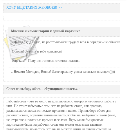
ХОЧУ ЕЩЕ ТАКИХ ЖЕ ОБОЕВ! >>
Мнения и комментарии к данной картинке
Давид :
-Да ладно, не расстраивайся: грудь у тебя в порядке - не обвисла, и в
-Вовуля! Значить я тебе нравлюсь?
-Ещё как! - Певучим голосом ответил политик.
Hetaro:
Молодец, Вовка! Даже вражину успел за сиськи помацать))))
Совет по выбору обоев -
«Функциональность»
:
Рабочий стол – это то место на компьютере, с которого начинается работа с
ним. Не стоит забывать о том, что на рабочем столе, как правило,
располагается масса всяческих ярлыков и папок. При выборе обоев для
рабочего стола, обратите внимание на то, чтобы на, выбранном вами фоне,
не «терялись» полезные ярлыки и ссылки. Ведь какая бы красивая
картинка не была, на рабочем столе она может оказаться главным
раздражителем, из-за того, что вы не можете найти на экране ссылку на