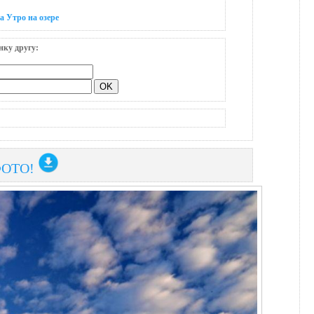
а Утро на озере
нку другу:
ФОТО!