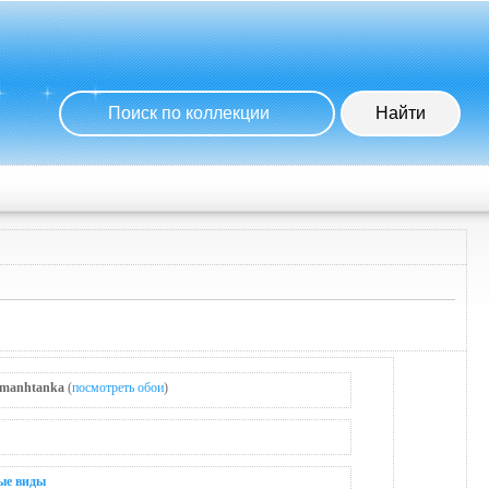
manhtanka
(
посмотреть обои
)
ые виды