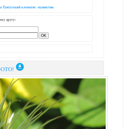
а Тунгусский клематис -пушистик
нку другу:
ФОТО!