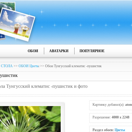
ОБОИ
АВАТАРКИ
ПОПУЛЯРНОЕ
 СТОЛА
>>
ОБОИ Цветы
>> Обои Тунгусский клематис -пушистик
пушистик
тола Тунгусский клематис -пушистик и фото
Картинку добавил(а):
aton
Разрешение:
4000 x 2248
Раздел обоев:
Цветы