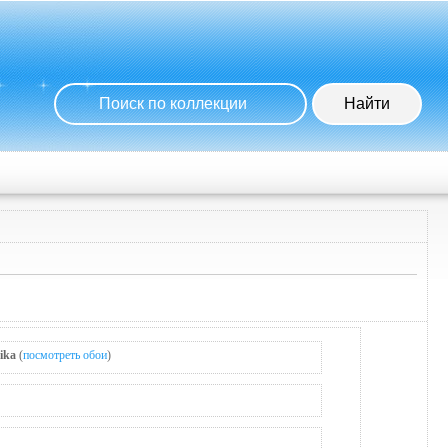
ika
(
посмотреть обои
)