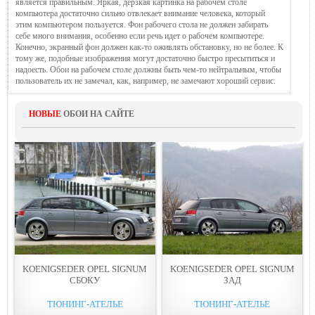
является правильным. Яркая, дерзкая картинка на рабочем столе
компьютера достаточно сильно отвлекает внимание человека, который
этим компьютером пользуется. Фон рабочего стола не должен забирать
себе много внимания, особенно если речь идет о рабочем компьютере.
Конечно, экранный фон должен как-то оживлять обстановку, но не более. К
тому же, подобные изображения могут достаточно быстро пресытиться и
надоесть. Обои на рабочем столе должны быть чем-то нейтральным, чтобы
пользователь их не замечал, как, например, не замечают хороший сервис.
НОВЫЕ
ОБОИ НА САЙТЕ
KOENIGSEDER OPEL SIGNUM
KOENIGSEDER OPEL SIGNUM
СБОКУ
ЗАД
ТЮНИНГ-АТЕЛЬЕ
ТЮНИНГ-АТЕЛЬЕ