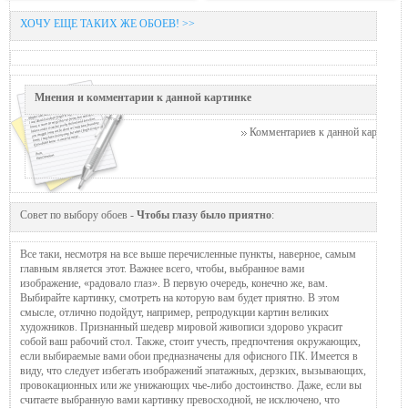
ХОЧУ ЕЩЕ ТАКИХ ЖЕ ОБОЕВ! >>
Мнения и комментарии к данной картинке
Комментариев к данной картинке п
Совет по выбору обоев -
Чтобы глазу было приятно
:
Все таки, несмотря на все выше перечисленные пункты, наверное, самым
главным является этот. Важнее всего, чтобы, выбранное вами
изображение, «радовало глаз». В первую очередь, конечно же, вам.
Выбирайте картинку, смотреть на которую вам будет приятно. В этом
смысле, отлично подойдут, например, репродукции картин великих
художников. Признанный шедевр мировой живописи здорово украсит
собой ваш рабочий стол. Также, стоит учесть, предпочтения окружающих,
если выбираемые вами обои предназначены для офисного ПК. Имеется в
виду, что следует избегать изображений эпатажных, дерзких, вызывающих,
провокационных или же унижающих чье-либо достоинство. Даже, если вы
считаете выбранную вами картинку превосходной, не исключено, что