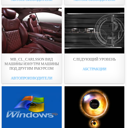
MB_CL_CARLSSON ВИД
СЛЕДУЮЩИЙ УРОВЕНЬ
МАШИНЫ ИЗНУТРИ МАШИНЫ
ПОД ДРУГИМ РАКУРСОМ
АБСТРАКЦИИ
АВТОПРОИЗВОДИТЕЛИ