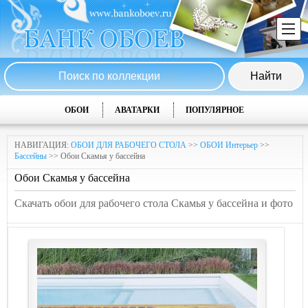
ОБОИ
АВАТАРКИ
ПОПУЛЯРНОЕ
НАВИГАЦИЯ:
ОБОИ ДЛЯ РАБОЧЕГО СТОЛА
>>
ОБОИ Интерьер
>>
Бассейны
>> Обои Скамья у бассейна
Обои Скамья у бассейна
Скачать обои для рабочего стола Скамья у бассейна и фото