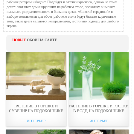
рабочие ресурсы и бодрит. Подойдут и оттенки красного, однако не стоит
делать этот цвет доминирующим на рабочем столе, поскольку он может
вызывать раздражительность в больших дозах. «Золотой серединой» в
выборе тональности для обоев рабочего стола будут бежево-коричневые
тона, такие цвета являются нейтральными, и отлично подойду для любого
экрана.
НОВЫЕ
ОБОИ НА САЙТЕ
РАСТЕНИЕ В ГОРШКЕ И
РАСТЕНИЕ В ГОРШКЕ И РОСТКИ
СУВЕНИР НА ПОДОКОННИКЕ
В ВОДЕ, НА ПОДОКОННИКЕ
ИНТЕРЬЕР
ИНТЕРЬЕР