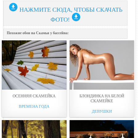
НАЖМИТЕ СЮДА, ЧТОБЫ СКАЧАТЬ
ФОТО!
Похожие обои на Скамья у бассейна:
ОСЕННЯЯ СКАМЕЙКА
БЛОНДИНКА НА БЕЛОЙ
СКАМЕЙКЕ
ВРЕМЕНА ГОДА
ДЕВУШКИ