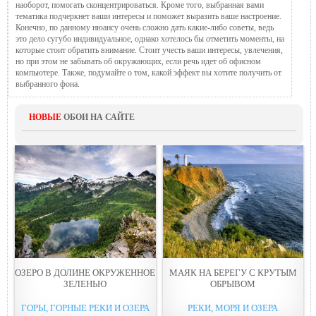
наоборот, помогать сконцентрироваться. Кроме того, выбранная вами
тематика подчеркнет ваши интересы и поможет выразить ваше настроение.
Конечно, по данному нюансу очень сложно дать какие-либо советы, ведь
это дело сугубо индивидуальное, однако хотелось бы отметить моменты, на
которые стоит обратить внимание. Стоит учесть ваши интересы, увлечения,
но при этом не забывать об окружающих, если речь идет об офисном
компьютере. Также, подумайте о том, какой эффект вы хотите получить от
выбранного фона.
НОВЫЕ
ОБОИ НА САЙТЕ
ОЗЕРО В ДОЛИНЕ ОКРУЖЕННОЕ
МАЯК НА БЕРЕГУ С КРУТЫМ
ЗЕЛЕНЬЮ
ОБРЫВОМ
ГОРЫ, ГОРНЫЕ РЕКИ И ОЗЕРА
РЕКИ, МОРЯ И ОЗЕРА