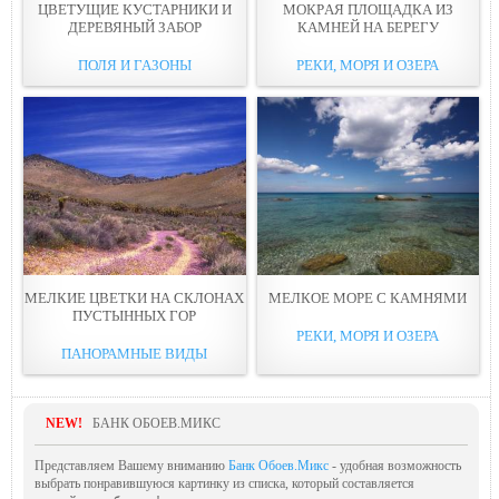
ЦВЕТУЩИЕ КУСТАРНИКИ И
МОКPАЯ ПЛОЩАДКА ИЗ
ДЕРЕВЯНЫЙ ЗАБОР
КАМНЕЙ НА БЕРЕГУ
ПОЛЯ И ГАЗОНЫ
РЕКИ, МОРЯ И ОЗЕРА
МЕЛКИЕ ЦВЕТКИ НА СКЛОНАХ
МЕЛКОЕ МОРЕ С КАМНЯМИ
ПУСТЫННЫХ ГОР
РЕКИ, МОРЯ И ОЗЕРА
ПАНОРАМНЫЕ ВИДЫ
NEW!
БАНК ОБОЕВ.МИКС
Представляем Вашему вниманию
Банк Обоев.Микс
- удобная возможность
выбрать понравившуюся картинку из списка, который составляется