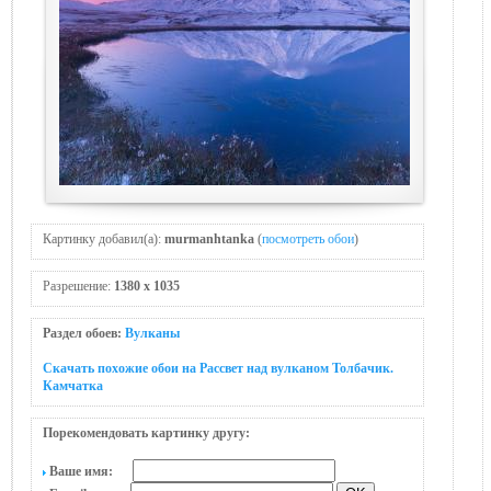
Картинку добавил(а):
murmanhtanka
(
посмотреть обои
)
Разрешение:
1380 x 1035
Раздел обоев:
Вулканы
Скачать похожие обои на Рассвет над вулканом Толбачик.
Камчатка
Порекомендовать картинку другу:
Ваше имя: